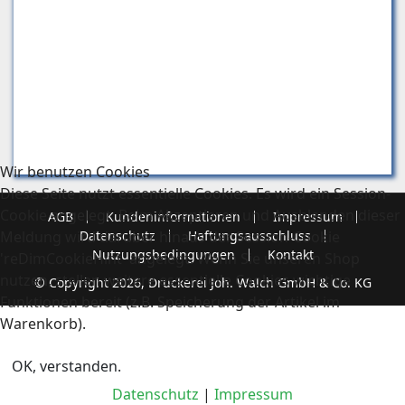
Wir benutzen Cookies
Diese Seite nutzt essentielle Cookies. Es wird ein Session-
Cookie angelegt. Beim Akzeptieren und Ausblenden dieser
AGB
Kundeninformationen
Impressum
Meldung wird darüber hinaus der Session-Cookie
Datenschutz
Haftungsausschluss
Nutzungsbedingungen
Kontakt
'reDimCookieHint' angelegt. Wenn Sie unseren Shop
nutzen, stellen weitere essentielle Cookies wichtige
© Copyright 2026, Druckerei Joh. Walch GmbH & Co. KG
Funktionen bereit (z.B. Speicherung der Artikel im
Warenkorb).
OK, verstanden.
Datenschutz
|
Impressum