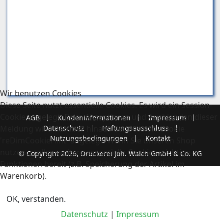
Wir benutzen Cookies
Diese Seite nutzt essentielle Cookies. Es wird ein Session-
Cookie angelegt. Beim Akzeptieren und Ausblenden dieser
AGB
Kundeninformationen
Impressum
Meldung wird darüber hinaus der Session-Cookie
Datenschutz
Haftungsausschluss
Nutzungsbedingungen
Kontakt
'reDimCookieHint' angelegt. Wenn Sie unseren Shop
nutzen, stellen weitere essentielle Cookies wichtige
© Copyright 2026, Druckerei Joh. Walch GmbH & Co. KG
Funktionen bereit (z.B. Speicherung der Artikel im
Warenkorb).
OK, verstanden.
Datenschutz
|
Impressum