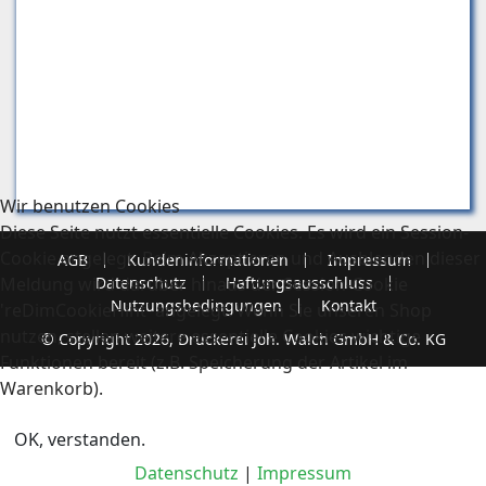
Wir benutzen Cookies
Diese Seite nutzt essentielle Cookies. Es wird ein Session-
Cookie angelegt. Beim Akzeptieren und Ausblenden dieser
AGB
Kundeninformationen
Impressum
Meldung wird darüber hinaus der Session-Cookie
Datenschutz
Haftungsausschluss
Nutzungsbedingungen
Kontakt
'reDimCookieHint' angelegt. Wenn Sie unseren Shop
nutzen, stellen weitere essentielle Cookies wichtige
© Copyright 2026, Druckerei Joh. Walch GmbH & Co. KG
Funktionen bereit (z.B. Speicherung der Artikel im
Warenkorb).
OK, verstanden.
Datenschutz
|
Impressum