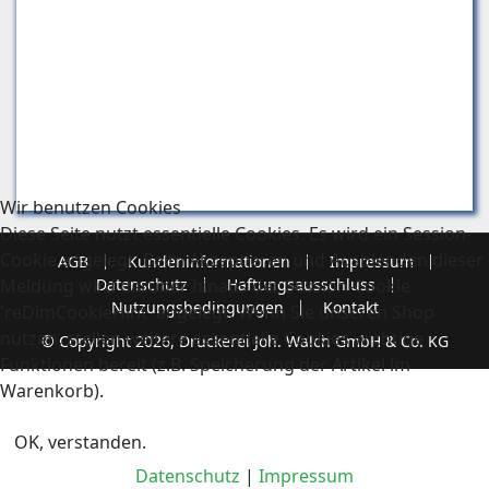
Wir benutzen Cookies
Diese Seite nutzt essentielle Cookies. Es wird ein Session-
Cookie angelegt. Beim Akzeptieren und Ausblenden dieser
AGB
Kundeninformationen
Impressum
Meldung wird darüber hinaus der Session-Cookie
Datenschutz
Haftungsausschluss
Nutzungsbedingungen
Kontakt
'reDimCookieHint' angelegt. Wenn Sie unseren Shop
nutzen, stellen weitere essentielle Cookies wichtige
© Copyright 2026, Druckerei Joh. Walch GmbH & Co. KG
Funktionen bereit (z.B. Speicherung der Artikel im
Warenkorb).
OK, verstanden.
Datenschutz
|
Impressum