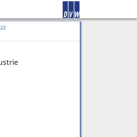
022
strie