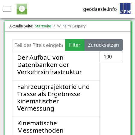
geodaesie.info
Aktuelle Seite:
Startseite
Wilhelm Caspary
Teil des Titels eingeben
Filter
Zurücksetzen
Anzeige #
Der Aufbau von
Datenbanken der
Verkehrsinfrastruktur
Fahrzeugtrajektorie und
Trasse als Ergebnisse
kinematischer
Vermessung
Kinematische
Messmethoden