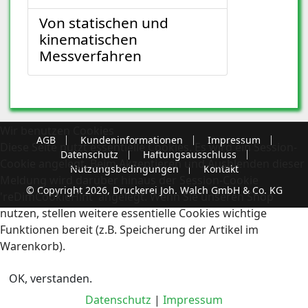
Von statischen und
kinematischen
Messverfahren
Wir benutzen Cookies
AGB
Kundeninformationen
Impressum
Diese Seite nutzt essentielle Cookies. Es wird ein Session-
Datenschutz
Haftungsausschluss
Cookie angelegt. Beim Akzeptieren und Ausblenden dieser
Nutzungsbedingungen
Kontakt
Meldung wird darüber hinaus der Session-Cookie
© Copyright 2026, Druckerei Joh. Walch GmbH & Co. KG
'reDimCookieHint' angelegt. Wenn Sie unseren Shop
nutzen, stellen weitere essentielle Cookies wichtige
Funktionen bereit (z.B. Speicherung der Artikel im
Warenkorb).
OK, verstanden.
Datenschutz
|
Impressum