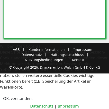
Wir benutzen Cookies
AGB
Kundeninformationen
Impressum
Diese Seite nutzt essentielle Cookies. Es wird ein Session-
Datenschutz
Haftungsausschluss
Cookie angelegt. Beim Akzeptieren und Ausblenden dieser
Nutzungsbedingungen
Kontakt
Meldung wird darüber hinaus der Session-Cookie
© Copyright 2026, Druckerei Joh. Walch GmbH & Co. KG
'reDimCookieHint' angelegt. Wenn Sie unseren Shop
nutzen, stellen weitere essentielle Cookies wichtige
Funktionen bereit (z.B. Speicherung der Artikel im
Warenkorb).
OK, verstanden.
Datenschutz
|
Impressum