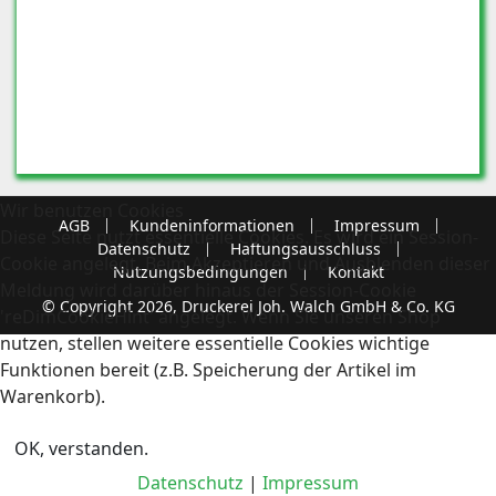
Wir benutzen Cookies
AGB
Kundeninformationen
Impressum
Diese Seite nutzt essentielle Cookies. Es wird ein Session-
Datenschutz
Haftungsausschluss
Cookie angelegt. Beim Akzeptieren und Ausblenden dieser
Nutzungsbedingungen
Kontakt
Meldung wird darüber hinaus der Session-Cookie
© Copyright 2026, Druckerei Joh. Walch GmbH & Co. KG
'reDimCookieHint' angelegt. Wenn Sie unseren Shop
nutzen, stellen weitere essentielle Cookies wichtige
Funktionen bereit (z.B. Speicherung der Artikel im
Warenkorb).
OK, verstanden.
Datenschutz
|
Impressum