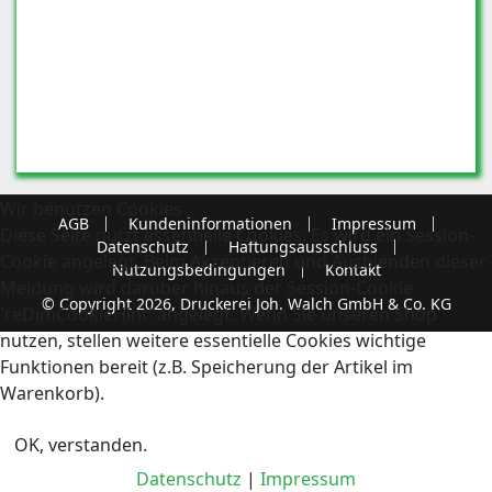
Wir benutzen Cookies
AGB
Kundeninformationen
Impressum
Diese Seite nutzt essentielle Cookies. Es wird ein Session-
Datenschutz
Haftungsausschluss
Cookie angelegt. Beim Akzeptieren und Ausblenden dieser
Nutzungsbedingungen
Kontakt
Meldung wird darüber hinaus der Session-Cookie
© Copyright 2026, Druckerei Joh. Walch GmbH & Co. KG
'reDimCookieHint' angelegt. Wenn Sie unseren Shop
nutzen, stellen weitere essentielle Cookies wichtige
Funktionen bereit (z.B. Speicherung der Artikel im
Warenkorb).
OK, verstanden.
Datenschutz
|
Impressum