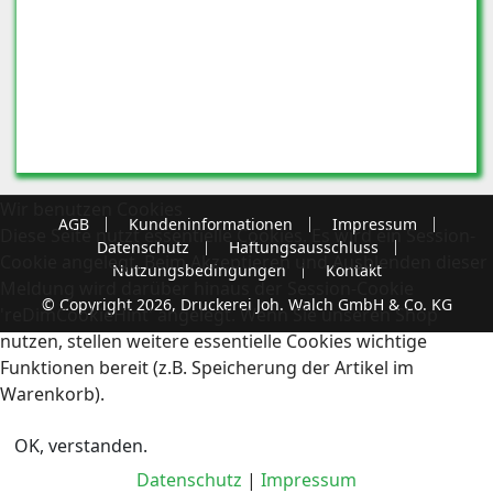
Wir benutzen Cookies
AGB
Kundeninformationen
Impressum
Diese Seite nutzt essentielle Cookies. Es wird ein Session-
Datenschutz
Haftungsausschluss
Cookie angelegt. Beim Akzeptieren und Ausblenden dieser
Nutzungsbedingungen
Kontakt
Meldung wird darüber hinaus der Session-Cookie
© Copyright 2026, Druckerei Joh. Walch GmbH & Co. KG
'reDimCookieHint' angelegt. Wenn Sie unseren Shop
nutzen, stellen weitere essentielle Cookies wichtige
Funktionen bereit (z.B. Speicherung der Artikel im
Warenkorb).
OK, verstanden.
Datenschutz
|
Impressum