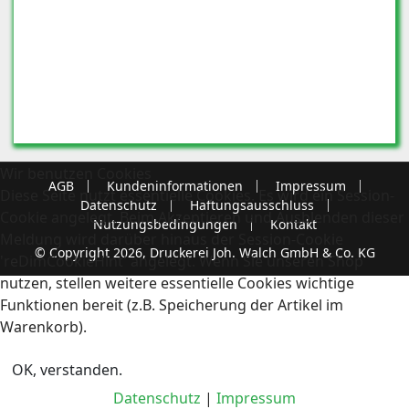
Wir benutzen Cookies
AGB
Kundeninformationen
Impressum
Diese Seite nutzt essentielle Cookies. Es wird ein Session-
Datenschutz
Haftungsausschluss
Cookie angelegt. Beim Akzeptieren und Ausblenden dieser
Nutzungsbedingungen
Kontakt
Meldung wird darüber hinaus der Session-Cookie
© Copyright 2026, Druckerei Joh. Walch GmbH & Co. KG
'reDimCookieHint' angelegt. Wenn Sie unseren Shop
nutzen, stellen weitere essentielle Cookies wichtige
Funktionen bereit (z.B. Speicherung der Artikel im
Warenkorb).
OK, verstanden.
Datenschutz
|
Impressum