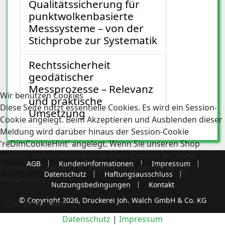
Qualitätssicherung für
punktwolkenbasierte
Messsysteme – von der
Stichprobe zur Systematik
Rechtssicherheit
geodätischer
Messprozesse – Relevanz
Wir benutzen Cookies
und praktische
Diese Seite nutzt essentielle Cookies. Es wird ein Session-
Umsetzung
Cookie angelegt. Beim Akzeptieren und Ausblenden dieser
Meldung wird darüber hinaus der Session-Cookie
'reDimCookieHint' angelegt. Wenn Sie unseren Shop
nutzen, stellen weitere essentielle Cookies wichtige
AGB
Kundeninformationen
Impressum
Funktionen bereit (z.B. Speicherung der Artikel im
Datenschutz
Haftungsausschluss
Warenkorb).
Nutzungsbedingungen
Kontakt
© Copyright 2026, Druckerei Joh. Walch GmbH & Co. KG
OK, verstanden.
Datenschutz
|
Impressum