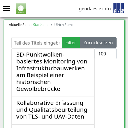
geodaesie.info
Aktuelle Seite:
Startseite
Ulrich Stenz
Teil des Titels eingeben
Filter
Zurücksetzen
Anzeige #
3D-Punktwolken-
basiertes Monitoring von
Infrastrukturbauwerken
am Beispiel einer
historischen
Gewölbebrücke
Kollaborative Erfassung
und Qualitätsbeurteilung
von TLS- und UAV‐Daten