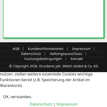
Wir benutzen Cookies
AGB
Kundeninformationen
Impressum
Diese Seite nutzt essentielle Cookies. Es wird ein Session-
Datenschutz
Haftungsausschluss
Cookie angelegt. Beim Akzeptieren und Ausblenden dieser
Nutzungsbedingungen
Kontakt
Meldung wird darüber hinaus der Session-Cookie
© Copyright 2026, Druckerei Joh. Walch GmbH & Co. KG
'reDimCookieHint' angelegt. Wenn Sie unseren Shop
nutzen, stellen weitere essentielle Cookies wichtige
Funktionen bereit (z.B. Speicherung der Artikel im
Warenkorb).
OK, verstanden.
Datenschutz
|
Impressum