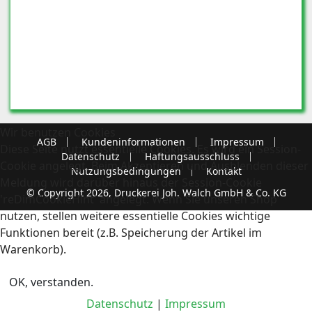
Wir benutzen Cookies
AGB
Kundeninformationen
Impressum
Diese Seite nutzt essentielle Cookies. Es wird ein Session-
Datenschutz
Haftungsausschluss
Cookie angelegt. Beim Akzeptieren und Ausblenden dieser
Nutzungsbedingungen
Kontakt
Meldung wird darüber hinaus der Session-Cookie
© Copyright 2026, Druckerei Joh. Walch GmbH & Co. KG
'reDimCookieHint' angelegt. Wenn Sie unseren Shop
nutzen, stellen weitere essentielle Cookies wichtige
Funktionen bereit (z.B. Speicherung der Artikel im
Warenkorb).
OK, verstanden.
Datenschutz
|
Impressum