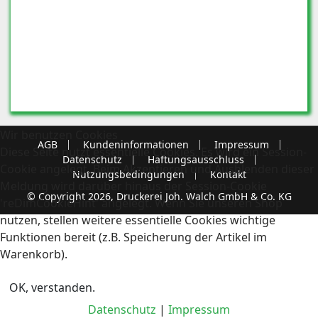
Wir benutzen Cookies
AGB
Kundeninformationen
Impressum
Diese Seite nutzt essentielle Cookies. Es wird ein Session-
Datenschutz
Haftungsausschluss
Cookie angelegt. Beim Akzeptieren und Ausblenden dieser
Nutzungsbedingungen
Kontakt
Meldung wird darüber hinaus der Session-Cookie
© Copyright 2026, Druckerei Joh. Walch GmbH & Co. KG
'reDimCookieHint' angelegt. Wenn Sie unseren Shop
nutzen, stellen weitere essentielle Cookies wichtige
Funktionen bereit (z.B. Speicherung der Artikel im
Warenkorb).
OK, verstanden.
Datenschutz
|
Impressum