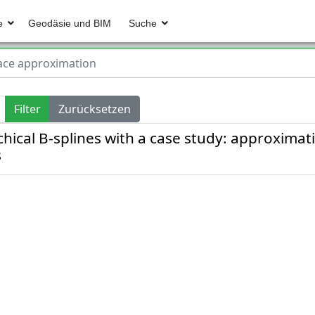
e
Geodäsie und BIM
Suche
ace approximation
Filter
Zurücksetzen
ical B-splines with a case study: approximati
s