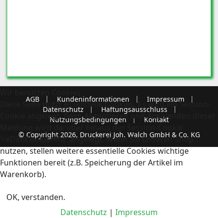
Wir benutzen Cookies
AGB
Kundeninformationen
Impressum
Diese Seite nutzt essentielle Cookies. Es wird ein Session-
Datenschutz
Haftungsausschluss
Cookie angelegt. Beim Akzeptieren und Ausblenden dieser
Nutzungsbedingungen
Kontakt
Meldung wird darüber hinaus der Session-Cookie
© Copyright 2026, Druckerei Joh. Walch GmbH & Co. KG
'reDimCookieHint' angelegt. Wenn Sie unseren Shop
nutzen, stellen weitere essentielle Cookies wichtige
Funktionen bereit (z.B. Speicherung der Artikel im
Warenkorb).
OK, verstanden.
Datenschutz
|
Impressum