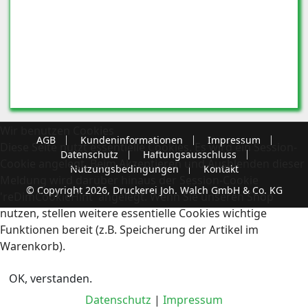
Wir benutzen Cookies
AGB
Kundeninformationen
Impressum
Diese Seite nutzt essentielle Cookies. Es wird ein Session-
Datenschutz
Haftungsausschluss
Cookie angelegt. Beim Akzeptieren und Ausblenden dieser
Nutzungsbedingungen
Kontakt
Meldung wird darüber hinaus der Session-Cookie
© Copyright 2026, Druckerei Joh. Walch GmbH & Co. KG
'reDimCookieHint' angelegt. Wenn Sie unseren Shop
nutzen, stellen weitere essentielle Cookies wichtige
Funktionen bereit (z.B. Speicherung der Artikel im
Warenkorb).
OK, verstanden.
Datenschutz
|
Impressum