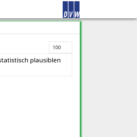
Anzeige #
atistisch plausiblen