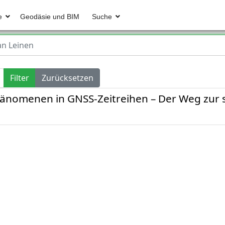
e
Geodäsie und BIM
Suche
an Leinen
Filter
Zurücksetzen
hänomenen in GNSS-Zeitreihen – Der Weg zur st