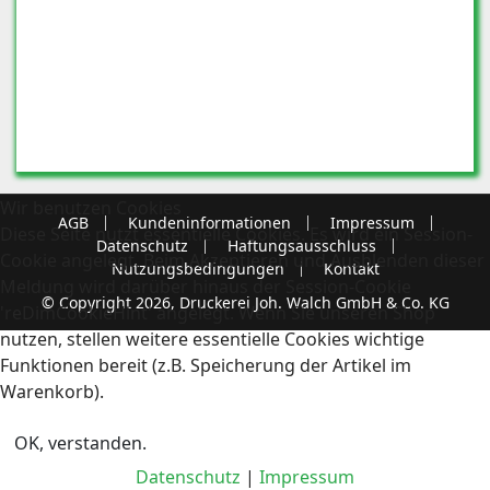
Wir benutzen Cookies
AGB
Kundeninformationen
Impressum
Diese Seite nutzt essentielle Cookies. Es wird ein Session-
Datenschutz
Haftungsausschluss
Cookie angelegt. Beim Akzeptieren und Ausblenden dieser
Nutzungsbedingungen
Kontakt
Meldung wird darüber hinaus der Session-Cookie
© Copyright 2026, Druckerei Joh. Walch GmbH & Co. KG
'reDimCookieHint' angelegt. Wenn Sie unseren Shop
nutzen, stellen weitere essentielle Cookies wichtige
Funktionen bereit (z.B. Speicherung der Artikel im
Warenkorb).
OK, verstanden.
Datenschutz
|
Impressum