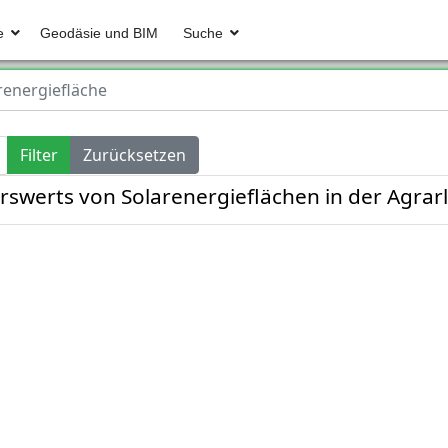
e
Geodäsie und BIM
Suche
renergiefläche
Filter
Zurücksetzen
rswerts von Solarenergieflächen in der Agrar