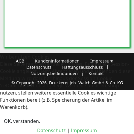
Wir benutzen Cookies
AGB
Kundeninformationen
Impressum
Diese Seite nutzt essentielle Cookies. Es wird ein Session-
Datenschutz
Haftungsausschluss
Cookie angelegt. Beim Akzeptieren und Ausblenden dieser
Nutzungsbedingungen
Kontakt
Meldung wird darüber hinaus der Session-Cookie
© Copyright 2026, Druckerei Joh. Walch GmbH & Co. KG
'reDimCookieHint' angelegt. Wenn Sie unseren Shop
nutzen, stellen weitere essentielle Cookies wichtige
Funktionen bereit (z.B. Speicherung der Artikel im
Warenkorb).
OK, verstanden.
Datenschutz
|
Impressum