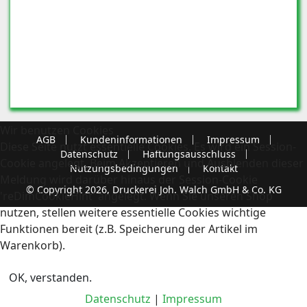
Wir benutzen Cookies
AGB
Kundeninformationen
Impressum
Diese Seite nutzt essentielle Cookies. Es wird ein Session-
Datenschutz
Haftungsausschluss
Cookie angelegt. Beim Akzeptieren und Ausblenden dieser
Nutzungsbedingungen
Kontakt
Meldung wird darüber hinaus der Session-Cookie
© Copyright 2026, Druckerei Joh. Walch GmbH & Co. KG
'reDimCookieHint' angelegt. Wenn Sie unseren Shop
nutzen, stellen weitere essentielle Cookies wichtige
Funktionen bereit (z.B. Speicherung der Artikel im
Warenkorb).
OK, verstanden.
Datenschutz
|
Impressum