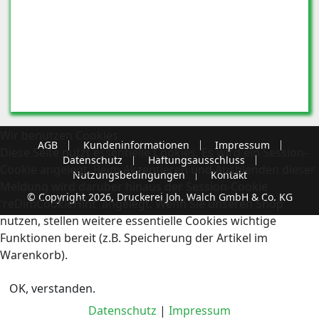
Wir benutzen Cookies
AGB
Kundeninformationen
Impressum
Diese Seite nutzt essentielle Cookies. Es wird ein Session-
Datenschutz
Haftungsausschluss
Cookie angelegt. Beim Akzeptieren und Ausblenden dieser
Nutzungsbedingungen
Kontakt
Meldung wird darüber hinaus der Session-Cookie
© Copyright 2026, Druckerei Joh. Walch GmbH & Co. KG
'reDimCookieHint' angelegt. Wenn Sie unseren Shop
nutzen, stellen weitere essentielle Cookies wichtige
Funktionen bereit (z.B. Speicherung der Artikel im
Warenkorb).
OK, verstanden.
Datenschutz
|
Impressum