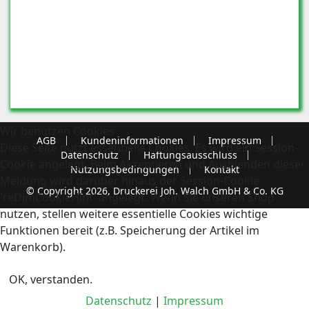
Wir benutzen Cookies
AGB
Kundeninformationen
Impressum
Diese Seite nutzt essentielle Cookies. Es wird ein Session-
Datenschutz
Haftungsausschluss
Cookie angelegt. Beim Akzeptieren und Ausblenden dieser
Nutzungsbedingungen
Kontakt
Meldung wird darüber hinaus der Session-Cookie
© Copyright 2026, Druckerei Joh. Walch GmbH & Co. KG
'reDimCookieHint' angelegt. Wenn Sie unseren Shop
nutzen, stellen weitere essentielle Cookies wichtige
Funktionen bereit (z.B. Speicherung der Artikel im
Warenkorb).
OK, verstanden.
Datenschutz
|
Impressum