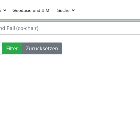
e
Geodäsie und BIM
Suche
nd Pail (co-chair)
Filter
Zurücksetzen