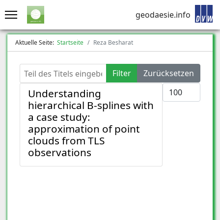
geodaesie.info
Aktuelle Seite:
Startseite
Reza Besharat
Teil des Titels eingeben
Filter
Zurücksetzen
Anzeige #
Understanding
hierarchical B-splines with
a case study:
approximation of point
clouds from TLS
observations