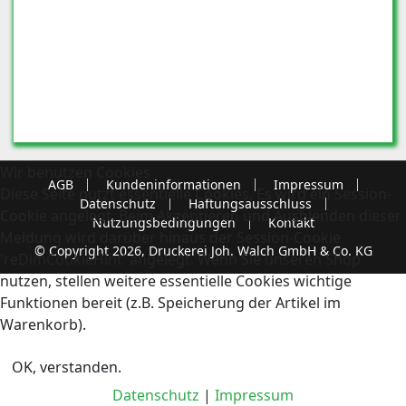
Wir benutzen Cookies
AGB
Kundeninformationen
Impressum
Diese Seite nutzt essentielle Cookies. Es wird ein Session-
Datenschutz
Haftungsausschluss
Cookie angelegt. Beim Akzeptieren und Ausblenden dieser
Nutzungsbedingungen
Kontakt
Meldung wird darüber hinaus der Session-Cookie
© Copyright 2026, Druckerei Joh. Walch GmbH & Co. KG
'reDimCookieHint' angelegt. Wenn Sie unseren Shop
nutzen, stellen weitere essentielle Cookies wichtige
Funktionen bereit (z.B. Speicherung der Artikel im
Warenkorb).
OK, verstanden.
Datenschutz
|
Impressum