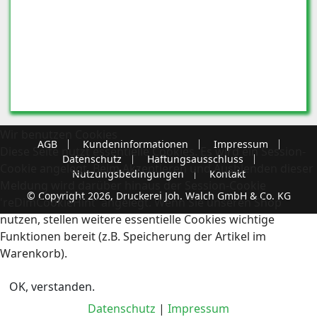
Wir benutzen Cookies
AGB
Kundeninformationen
Impressum
Diese Seite nutzt essentielle Cookies. Es wird ein Session-
Datenschutz
Haftungsausschluss
Cookie angelegt. Beim Akzeptieren und Ausblenden dieser
Nutzungsbedingungen
Kontakt
Meldung wird darüber hinaus der Session-Cookie
© Copyright 2026, Druckerei Joh. Walch GmbH & Co. KG
'reDimCookieHint' angelegt. Wenn Sie unseren Shop
nutzen, stellen weitere essentielle Cookies wichtige
Funktionen bereit (z.B. Speicherung der Artikel im
Warenkorb).
OK, verstanden.
Datenschutz
|
Impressum