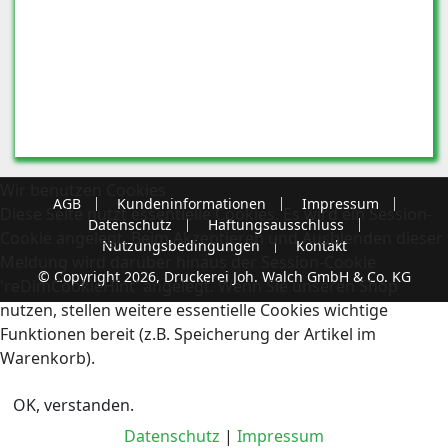
Wir benutzen Cookies
AGB
Kundeninformationen
Impressum
Diese Seite nutzt essentielle Cookies. Es wird ein Session-
Datenschutz
Haftungsausschluss
Cookie angelegt. Beim Akzeptieren und Ausblenden dieser
Nutzungsbedingungen
Kontakt
Meldung wird darüber hinaus der Session-Cookie
© Copyright 2026, Druckerei Joh. Walch GmbH & Co. KG
'reDimCookieHint' angelegt. Wenn Sie unseren Shop
nutzen, stellen weitere essentielle Cookies wichtige
Funktionen bereit (z.B. Speicherung der Artikel im
Warenkorb).
OK, verstanden.
Datenschutz
|
Impressum