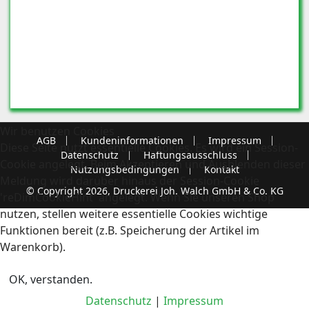
Wir benutzen Cookies
AGB
Kundeninformationen
Impressum
Diese Seite nutzt essentielle Cookies. Es wird ein Session-
Datenschutz
Haftungsausschluss
Cookie angelegt. Beim Akzeptieren und Ausblenden dieser
Nutzungsbedingungen
Kontakt
Meldung wird darüber hinaus der Session-Cookie
© Copyright 2026, Druckerei Joh. Walch GmbH & Co. KG
'reDimCookieHint' angelegt. Wenn Sie unseren Shop
nutzen, stellen weitere essentielle Cookies wichtige
Funktionen bereit (z.B. Speicherung der Artikel im
Warenkorb).
OK, verstanden.
Datenschutz
|
Impressum