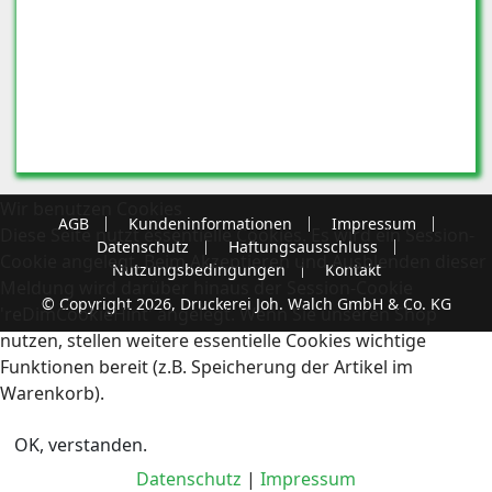
Wir benutzen Cookies
AGB
Kundeninformationen
Impressum
Diese Seite nutzt essentielle Cookies. Es wird ein Session-
Datenschutz
Haftungsausschluss
Cookie angelegt. Beim Akzeptieren und Ausblenden dieser
Nutzungsbedingungen
Kontakt
Meldung wird darüber hinaus der Session-Cookie
© Copyright 2026, Druckerei Joh. Walch GmbH & Co. KG
'reDimCookieHint' angelegt. Wenn Sie unseren Shop
nutzen, stellen weitere essentielle Cookies wichtige
Funktionen bereit (z.B. Speicherung der Artikel im
Warenkorb).
OK, verstanden.
Datenschutz
|
Impressum