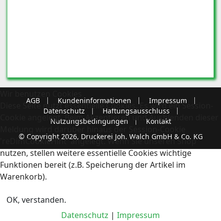
Wir benutzen Cookies
AGB
Kundeninformationen
Impressum
Diese Seite nutzt essentielle Cookies. Es wird ein Session-
Datenschutz
Haftungsausschluss
Cookie angelegt. Beim Akzeptieren und Ausblenden dieser
Nutzungsbedingungen
Kontakt
Meldung wird darüber hinaus der Session-Cookie
© Copyright 2026, Druckerei Joh. Walch GmbH & Co. KG
'reDimCookieHint' angelegt. Wenn Sie unseren Shop
nutzen, stellen weitere essentielle Cookies wichtige
Funktionen bereit (z.B. Speicherung der Artikel im
Warenkorb).
OK, verstanden.
Datenschutz
|
Impressum