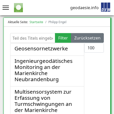
geodaesie.info
Aktuelle Seite:
Startseite
Philipp Engel
Teil des Titels eingeben
Filter
Zurücksetzen
Anzeige #
Geosensornetzwerke
Ingenieurgeodätisches
Monitoring an der
Marienkirche
Neubrandenburg
Multisensorsystem zur
Erfassung von
Turmschwingungen an
der Marienkirche