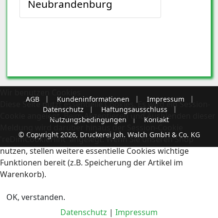
Neubrandenburg
Wir benutzen Cookies
AGB
Kundeninformationen
Impressum
Diese Seite nutzt essentielle Cookies. Es wird ein Session-
Datenschutz
Haftungsausschluss
Cookie angelegt. Beim Akzeptieren und Ausblenden dieser
Nutzungsbedingungen
Kontakt
Meldung wird darüber hinaus der Session-Cookie
© Copyright 2026, Druckerei Joh. Walch GmbH & Co. KG
'reDimCookieHint' angelegt. Wenn Sie unseren Shop
nutzen, stellen weitere essentielle Cookies wichtige
Funktionen bereit (z.B. Speicherung der Artikel im
Warenkorb).
OK, verstanden.
Datenschutz
|
Impressum