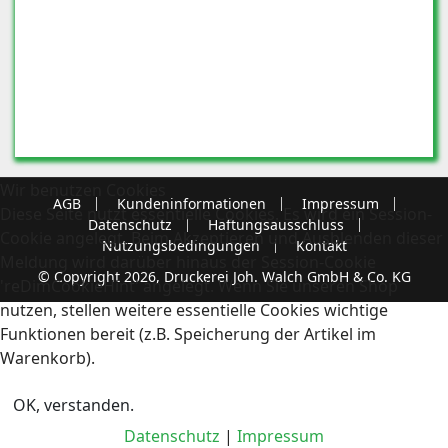
Wir benutzen Cookies
AGB
Kundeninformationen
Impressum
Diese Seite nutzt essentielle Cookies. Es wird ein Session-
Datenschutz
Haftungsausschluss
Cookie angelegt. Beim Akzeptieren und Ausblenden dieser
Nutzungsbedingungen
Kontakt
Meldung wird darüber hinaus der Session-Cookie
© Copyright 2026, Druckerei Joh. Walch GmbH & Co. KG
'reDimCookieHint' angelegt. Wenn Sie unseren Shop
nutzen, stellen weitere essentielle Cookies wichtige
Funktionen bereit (z.B. Speicherung der Artikel im
Warenkorb).
OK, verstanden.
Datenschutz
|
Impressum