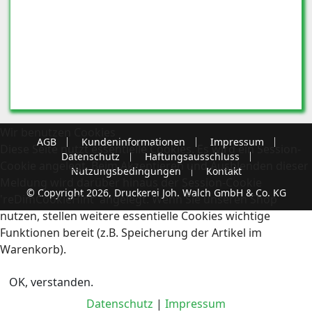
Wir benutzen Cookies
AGB
Kundeninformationen
Impressum
Diese Seite nutzt essentielle Cookies. Es wird ein Session-
Datenschutz
Haftungsausschluss
Cookie angelegt. Beim Akzeptieren und Ausblenden dieser
Nutzungsbedingungen
Kontakt
Meldung wird darüber hinaus der Session-Cookie
© Copyright 2026, Druckerei Joh. Walch GmbH & Co. KG
'reDimCookieHint' angelegt. Wenn Sie unseren Shop
nutzen, stellen weitere essentielle Cookies wichtige
Funktionen bereit (z.B. Speicherung der Artikel im
Warenkorb).
OK, verstanden.
Datenschutz
|
Impressum