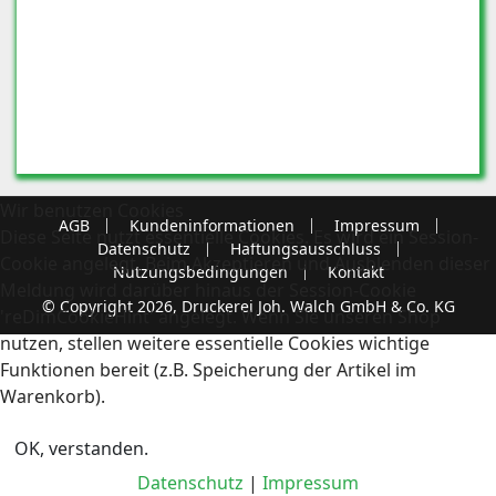
Wir benutzen Cookies
AGB
Kundeninformationen
Impressum
Diese Seite nutzt essentielle Cookies. Es wird ein Session-
Datenschutz
Haftungsausschluss
Cookie angelegt. Beim Akzeptieren und Ausblenden dieser
Nutzungsbedingungen
Kontakt
Meldung wird darüber hinaus der Session-Cookie
© Copyright 2026, Druckerei Joh. Walch GmbH & Co. KG
'reDimCookieHint' angelegt. Wenn Sie unseren Shop
nutzen, stellen weitere essentielle Cookies wichtige
Funktionen bereit (z.B. Speicherung der Artikel im
Warenkorb).
OK, verstanden.
Datenschutz
|
Impressum