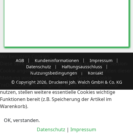
Wir benutzen Cookies
AGB
Kundeninformationen
Impressum
Diese Seite nutzt essentielle Cookies. Es wird ein Session-
Datenschutz
Haftungsausschluss
Cookie angelegt. Beim Akzeptieren und Ausblenden dieser
Nutzungsbedingungen
Kontakt
Meldung wird darüber hinaus der Session-Cookie
© Copyright 2026, Druckerei Joh. Walch GmbH & Co. KG
'reDimCookieHint' angelegt. Wenn Sie unseren Shop
nutzen, stellen weitere essentielle Cookies wichtige
Funktionen bereit (z.B. Speicherung der Artikel im
Warenkorb).
OK, verstanden.
Datenschutz
|
Impressum