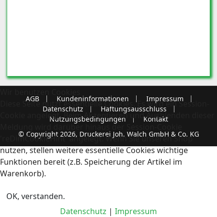
Wir benutzen Cookies
AGB
Kundeninformationen
Impressum
Diese Seite nutzt essentielle Cookies. Es wird ein Session-
Datenschutz
Haftungsausschluss
Cookie angelegt. Beim Akzeptieren und Ausblenden dieser
Nutzungsbedingungen
Kontakt
Meldung wird darüber hinaus der Session-Cookie
© Copyright 2026, Druckerei Joh. Walch GmbH & Co. KG
'reDimCookieHint' angelegt. Wenn Sie unseren Shop
nutzen, stellen weitere essentielle Cookies wichtige
Funktionen bereit (z.B. Speicherung der Artikel im
Warenkorb).
OK, verstanden.
Datenschutz
|
Impressum