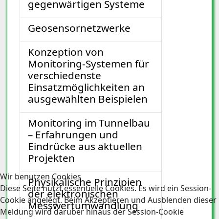
gegenwärtigen Systeme
Geosensornetzwerke
Konzeption von
Monitoring-Systemen für
verschiedenste
Einsatzmöglichkeiten an
ausgewählten Beispielen
Monitoring im Tunnelbau
– Erfahrungen und
Eindrücke aus aktuellen
Projekten
Wir benutzen Cookies
Physikalische Prinzipien
Diese Seite nutzt essentielle Cookies. Es wird ein Session-
der elektronischen
Cookie angelegt. Beim Akzeptieren und Ausblenden dieser
Messwertumwandlung
Meldung wird darüber hinaus der Session-Cookie