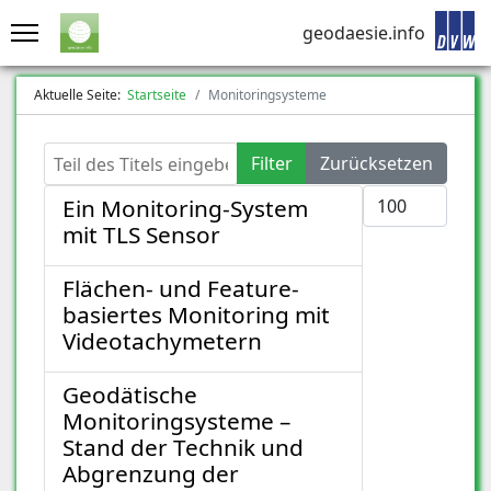
geodaesie.info
Aktuelle Seite:
Startseite
Monitoringsysteme
Teil des Titels eingeben
Filter
Zurücksetzen
Anzeige #
Ein Monitoring-System
mit TLS Sensor
Flächen- und Feature-
basiertes Monitoring mit
Videotachymetern
Geodätische
Monitoringsysteme –
Stand der Technik und
Abgrenzung der