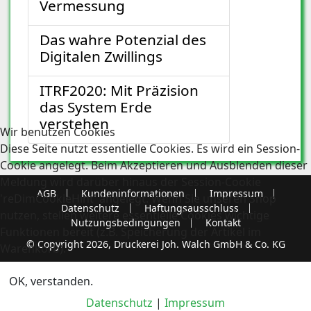
Vermessung
Das wahre Potenzial des
Digitalen Zwillings
ITRF2020: Mit Präzision
das System Erde
verstehen
Wir benutzen Cookies
Diese Seite nutzt essentielle Cookies. Es wird ein Session-
Cookie angelegt. Beim Akzeptieren und Ausblenden dieser
Meldung wird darüber hinaus der Session-Cookie
AGB
Kundeninformationen
Impressum
'reDimCookieHint' angelegt. Wenn Sie unseren Shop
Datenschutz
Haftungsausschluss
nutzen, stellen weitere essentielle Cookies wichtige
Nutzungsbedingungen
Kontakt
Funktionen bereit (z.B. Speicherung der Artikel im
© Copyright 2026, Druckerei Joh. Walch GmbH & Co. KG
Warenkorb).
OK, verstanden.
Datenschutz
|
Impressum