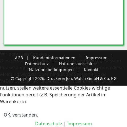
Wir benutzen Cookies
AGB
Kundeninformationen
Impressum
Diese Seite nutzt essentielle Cookies. Es wird ein Session-
Datenschutz
Haftungsausschluss
Cookie angelegt. Beim Akzeptieren und Ausblenden dieser
Nutzungsbedingungen
Kontakt
Meldung wird darüber hinaus der Session-Cookie
© Copyright 2026, Druckerei Joh. Walch GmbH & Co. KG
'reDimCookieHint' angelegt. Wenn Sie unseren Shop
nutzen, stellen weitere essentielle Cookies wichtige
Funktionen bereit (z.B. Speicherung der Artikel im
Warenkorb).
OK, verstanden.
Datenschutz
|
Impressum