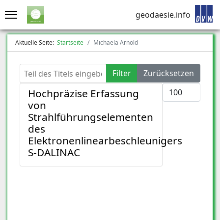
geodaesie.info
Aktuelle Seite:
Startseite
Michaela Arnold
Teil des Titels eingeben
Filter
Zurücksetzen
Anzeige #
Hochpräzise Erfassung
von
Strahlführungselementen
des
Elektronenlinearbeschleunigers
S-DALINAC