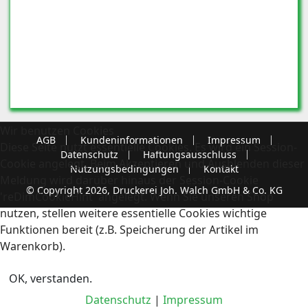
Wir benutzen Cookies
AGB
Kundeninformationen
Impressum
Diese Seite nutzt essentielle Cookies. Es wird ein Session-
Datenschutz
Haftungsausschluss
Cookie angelegt. Beim Akzeptieren und Ausblenden dieser
Nutzungsbedingungen
Kontakt
Meldung wird darüber hinaus der Session-Cookie
© Copyright 2026, Druckerei Joh. Walch GmbH & Co. KG
'reDimCookieHint' angelegt. Wenn Sie unseren Shop
nutzen, stellen weitere essentielle Cookies wichtige
Funktionen bereit (z.B. Speicherung der Artikel im
Warenkorb).
OK, verstanden.
Datenschutz
|
Impressum