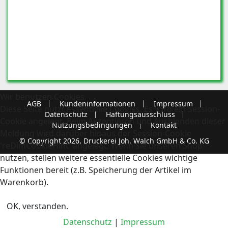
Wir benutzen Cookies
AGB
Kundeninformationen
Impressum
Diese Seite nutzt essentielle Cookies. Es wird ein Session-
Datenschutz
Haftungsausschluss
Cookie angelegt. Beim Akzeptieren und Ausblenden dieser
Nutzungsbedingungen
Kontakt
Meldung wird darüber hinaus der Session-Cookie
© Copyright 2026, Druckerei Joh. Walch GmbH & Co. KG
'reDimCookieHint' angelegt. Wenn Sie unseren Shop
nutzen, stellen weitere essentielle Cookies wichtige
Funktionen bereit (z.B. Speicherung der Artikel im
Warenkorb).
OK, verstanden.
Datenschutz
|
Impressum