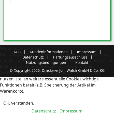
Wir benutzen Cookies
AGB
Kundeninformationen
Impressum
Diese Seite nutzt essentielle Cookies. Es wird ein Session-
Datenschutz
Haftungsausschluss
Cookie angelegt. Beim Akzeptieren und Ausblenden dieser
Nutzungsbedingungen
Kontakt
Meldung wird darüber hinaus der Session-Cookie
© Copyright 2026, Druckerei Joh. Walch GmbH & Co. KG
'reDimCookieHint' angelegt. Wenn Sie unseren Shop
nutzen, stellen weitere essentielle Cookies wichtige
Funktionen bereit (z.B. Speicherung der Artikel im
Warenkorb).
OK, verstanden.
Datenschutz
|
Impressum