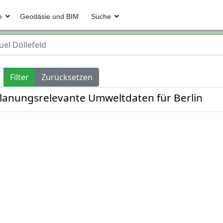
e
Geodäsie und BIM
Suche
el Döllefeld
Filter
Zurücksetzen
planungsrelevante Umweltdaten für Berlin