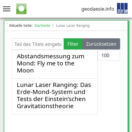
geodaesie.info
Aktuelle Seite:
Startseite
Lunar Laser Ranging
Teil des Titels eingeben
Filter
Zurücksetzen
Anzeige #
Abstandsmessung zum
Mond: Fly me to the
Moon
Lunar Laser Ranging: Das
Erde-Mond-System und
Tests der Einstein’schen
Gravitationstheorie