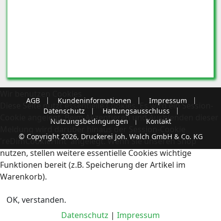
Wir benutzen Cookies
AGB
Kundeninformationen
Impressum
Diese Seite nutzt essentielle Cookies. Es wird ein Session-
Datenschutz
Haftungsausschluss
Cookie angelegt. Beim Akzeptieren und Ausblenden dieser
Nutzungsbedingungen
Kontakt
Meldung wird darüber hinaus der Session-Cookie
© Copyright 2026, Druckerei Joh. Walch GmbH & Co. KG
'reDimCookieHint' angelegt. Wenn Sie unseren Shop
nutzen, stellen weitere essentielle Cookies wichtige
Funktionen bereit (z.B. Speicherung der Artikel im
Warenkorb).
OK, verstanden.
Datenschutz
|
Impressum