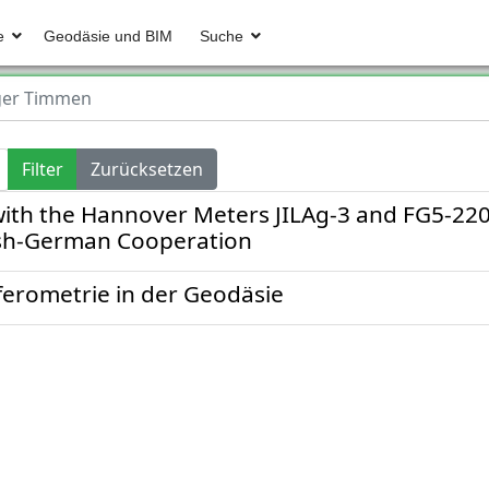
e
Geodäsie und BIM
Suche
ger Timmen
Filter
Zurücksetzen
ith the Hannover Meters JILAg-3 and FG5-220
ish-German Cooperation
ferometrie in der Geodäsie