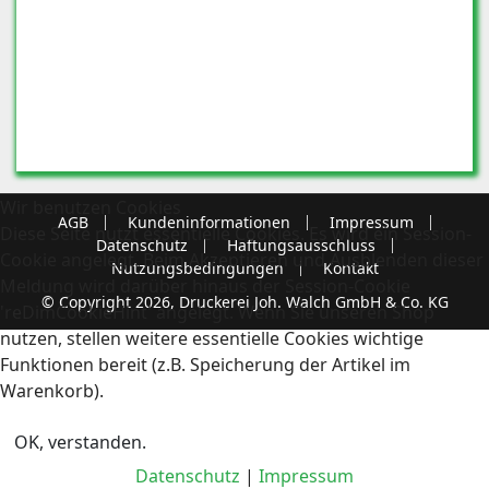
Wir benutzen Cookies
AGB
Kundeninformationen
Impressum
Diese Seite nutzt essentielle Cookies. Es wird ein Session-
Datenschutz
Haftungsausschluss
Cookie angelegt. Beim Akzeptieren und Ausblenden dieser
Nutzungsbedingungen
Kontakt
Meldung wird darüber hinaus der Session-Cookie
© Copyright 2026, Druckerei Joh. Walch GmbH & Co. KG
'reDimCookieHint' angelegt. Wenn Sie unseren Shop
nutzen, stellen weitere essentielle Cookies wichtige
Funktionen bereit (z.B. Speicherung der Artikel im
Warenkorb).
OK, verstanden.
Datenschutz
|
Impressum