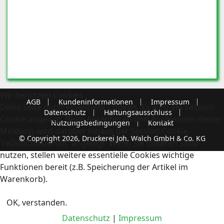
Wir benutzen Cookies
AGB
Kundeninformationen
Impressum
Diese Seite nutzt essentielle Cookies. Es wird ein Session-
Datenschutz
Haftungsausschluss
Cookie angelegt. Beim Akzeptieren und Ausblenden dieser
Nutzungsbedingungen
Kontakt
Meldung wird darüber hinaus der Session-Cookie
© Copyright 2026, Druckerei Joh. Walch GmbH & Co. KG
'reDimCookieHint' angelegt. Wenn Sie unseren Shop
nutzen, stellen weitere essentielle Cookies wichtige
Funktionen bereit (z.B. Speicherung der Artikel im
Warenkorb).
OK, verstanden.
Datenschutz
|
Impressum