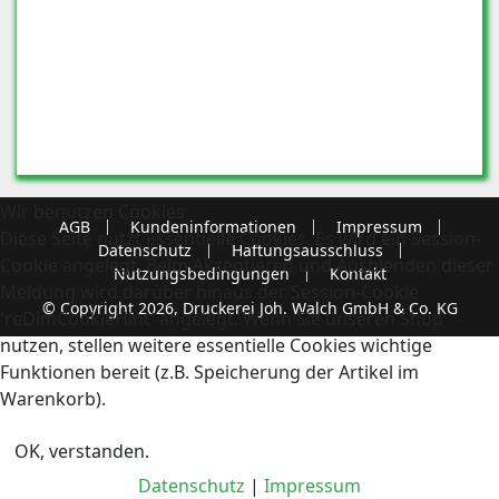
Wir benutzen Cookies
AGB
Kundeninformationen
Impressum
Diese Seite nutzt essentielle Cookies. Es wird ein Session-
Datenschutz
Haftungsausschluss
Cookie angelegt. Beim Akzeptieren und Ausblenden dieser
Nutzungsbedingungen
Kontakt
Meldung wird darüber hinaus der Session-Cookie
© Copyright 2026, Druckerei Joh. Walch GmbH & Co. KG
'reDimCookieHint' angelegt. Wenn Sie unseren Shop
nutzen, stellen weitere essentielle Cookies wichtige
Funktionen bereit (z.B. Speicherung der Artikel im
Warenkorb).
OK, verstanden.
Datenschutz
|
Impressum